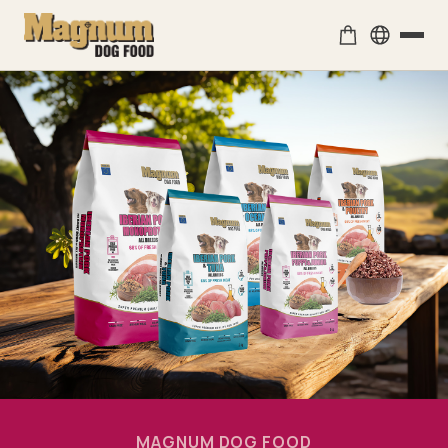
Czech Republic
Čeština
Slovakia
Slovenčina
Poland
Polski
MAGNUM DOG FOOD