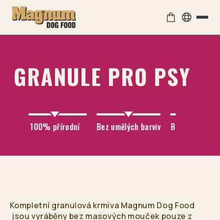
Czech Republic
GRANULE PRO PSY
Čeština
Slovakia
Slovenčina
100% přírodní
Bez umělých barviv
Bez konzervantů a
dochucovadel
Poland
Polski
United Kingdom
English
Kompletní granulová krmiva Magnum Dog Food
jsou vyráběny bez masových mouček pouze z