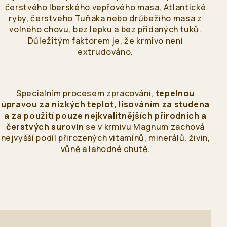
čerstvého Iberského vepřového masa, Atlantické
Bulgaria
ryby, čerstvého Tuňáka nebo drůbežího masa z
Български език
volného chovu, bez lepku a bez přidaných tuků.
Důležitým faktorem je, že krmivo není
extrudováno.
Specialním procesem zpracování,
tepelnou
úpravou za nízkých teplot, lisováním za studena
a za použití pouze nejkvalitnějších přírodních a
čerstvých surovin
se v krmivu Magnum zachová
nejvyšší podíl přirozených vitamínů, minerálů, živin,
vůně a lahodné chutě.